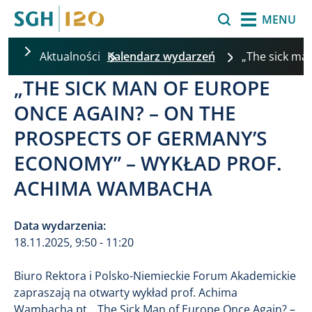
Przejdź do treści
Szukaj
MENU
Aktualności
Kalendarz wydarzeń
„The sick ma
„THE SICK MAN OF EUROPE
ONCE AGAIN? – ON THE
PROSPECTS OF GERMANY’S
ECONOMY” – WYKŁAD PROF.
ACHIMA WAMBACHA
Data wydarzenia:
18.11.2025, 9:50 - 11:20
Biuro Rektora i Polsko-Niemieckie Forum Akademickie
zapraszają na otwarty wykład prof. Achima
Wambacha pt. „The Sick Man of Europe Once Again? –