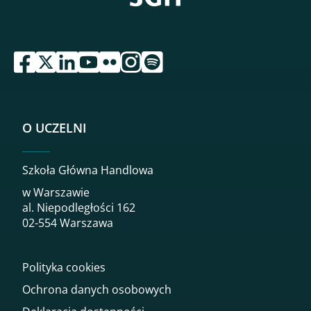
przejdź do serwisu facebook sgh
przejdź do serwisu twitter sgh
przejdź do serwisu linkedin sgh
przejdź do serwisu youtube sgh
przejdź do serwisu flickr sgh
przejdź do serwisu instagram sgh
przejdź do serwisu spotify sgh
O UCZELNI
Szkoła Główna Handlowa
w Warszawie
al. Niepodległości 162
02-554 Warszawa
Polityka cookies
Ochrona danych osobowych