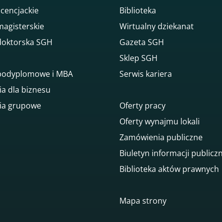
icencjackie
Biblioteka
magisterskie
Wirtualny dziekanat
doktorska SGH
Gazeta SGH
Sklep SGH
 podyplomowe i MBA
Serwis kariera
ia dla biznesu
ia grupowe
Oferty pracy
Oferty wynajmu lokali
Zamówienia publiczne
Biuletyn informacji publicz
Biblioteka aktów prawnych
gowego
Mapa strony