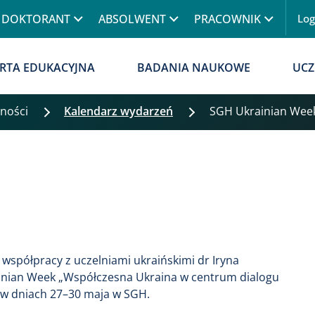
Przejdź do treści
DOKTORANT
ABSOLWENT
PRACOWNIK
Lo
Menu
RTA EDUKACYJNA
BADANIA NAUKOWE
UCZ
lności
Kalendarz wydarzeń
SGH Ukrainian Week
współpracy z uczelniami ukraińskimi dr Iryna
inian Week „Współczesna Ukraina w centrum dialogu
ę w dniach 27–30 maja w SGH.