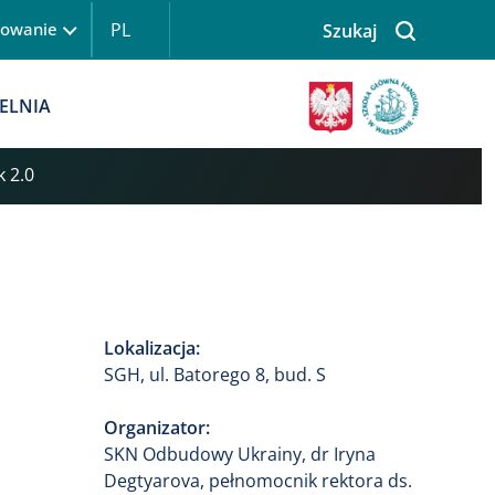
PL
gowanie
Szukaj
 logowanie
Obraz
ELNIA
 2.0
Lokalizacja:
SGH, ul. Batorego 8, bud. S
Organizator:
SKN Odbudowy Ukrainy, dr Iryna
Degtyarova, pełnomocnik rektora ds.