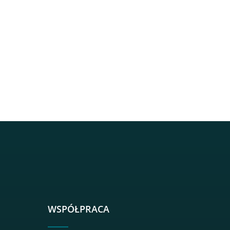
sgh
r sgh
nkedin sgh
su youtube sgh
rwisu flickr sgh
o serwisu instagram sgh
dź do serwisu spotify sgh
WSPÓŁPRACA