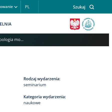
PL
gowanie
Szukaj
 logowanie
Obraz
ELNIA
ypologia mo...
Rodzaj wydarzenia:
seminarium
Kategoria wydarzenia:
naukowe