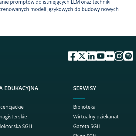
anie promptów do istniejących LLM oraz techniki
re-trenowanych modeli językowych do budowy nowych
przejdź do serwisu facebook 
przejdź do serwisu twitte
przejdź do serwisu li
przejdź do serwi
przejdź do se
przejdź d
przej
A EDUKACYJNA
SERWISY
icencjackie
Biblioteka
magisterskie
Wirtualny dziekanat
doktorska SGH
Gazeta SGH
Sklep SGH