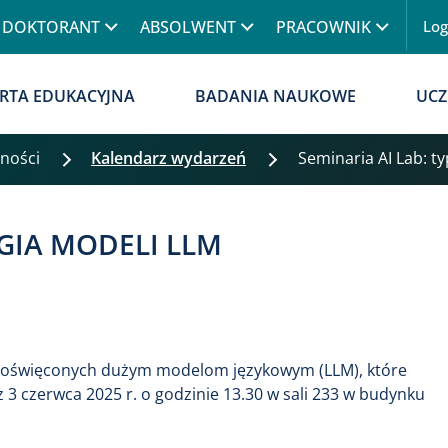
Przejdź do treści
DOKTORANT
ABSOLWENT
PRACOWNIK
Lo
Menu
RTA EDUKACYJNA
BADANIA NAUKOWE
UCZ
lności
Kalendarz wydarzeń
Seminaria AI Lab: t
OGIA MODELI LLM
 poświęconych dużym modelom językowym (LLM), które
z 3 czerwca 2025 r. o godzinie 13.30 w sali 233 w budynku