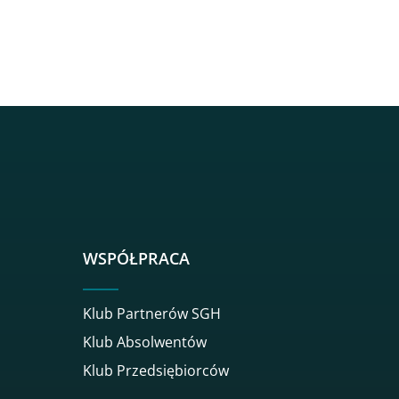
sgh
r sgh
nkedin sgh
su youtube sgh
rwisu flickr sgh
o serwisu instagram sgh
dź do serwisu spotify sgh
WSPÓŁPRACA
Klub Partnerów SGH
Klub Absolwentów
Klub Przedsiębiorców