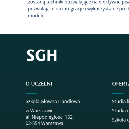
zostaną techniki pozwalające na efektywne pis
pozwalające na integrację i wykorzystanie p
modeli.
O UCZELNI
OFERT
Szkoła Główna Handlowa
Studia l
w Warszawie
Studia 
al. Niepodległości 162
Szkoła 
02-554 Warszawa