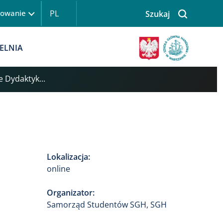
PL
gowanie
Szukaj
 logowanie
Obraz
ELNIA
e Dydaktyk...
Lokalizacja:
online
Organizator:
Samorząd Studentów SGH, SGH