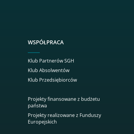
sgh
r sgh
nkedin sgh
su youtube sgh
rwisu flickr sgh
o serwisu instagram sgh
dź do serwisu spotify sgh
WSPÓŁPRACA
Klub Partnerów SGH
Klub Absolwentów
Klub Przedsiębiorców
Projekty finansowane z budżetu
państwa
Projekty realizowane z Funduszy
Europejskich