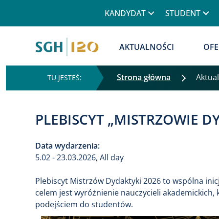
Górne menu
KANDYDAT
STUDENT
Główna nawigacja
AKTUALNOŚCI
OFE
Strona główna
Aktua
PLEBISCYT „MISTRZOWIE DY
Data wydarzenia:
5.02 - 23.03.2026, All day
Plebiscyt Mistrzów Dydaktyki 2026 to wspólna ini
celem jest wyróżnienie nauczycieli akademickich, 
podejściem do studentów.