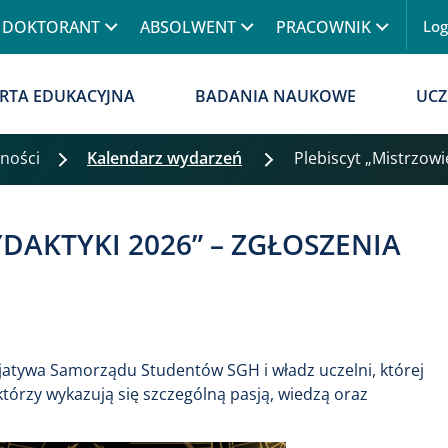
Przejdź do treści
DOKTORANT
ABSOLWENT
PRACOWNIK
Lo
Menu
RTA EDUKACYJNA
BADANIA NAUKOWE
UCZ
lności
Kalendarz wydarzeń
Plebiscyt „Mistrzowi
DAKTYKI 2026” – ZGŁOSZENIA
cjatywa Samorządu Studentów SGH i władz uczelni, której
którzy wykazują się szczególną pasją, wiedzą oraz