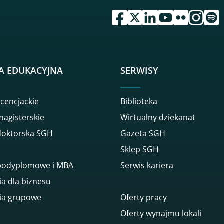
przejdź do serwisu facebook 
przejdź do serwisu twitte
przejdź do serwisu li
przejdź do serwi
przejdź do se
przejdź d
przej
A EDUKACYJNA
SERWISY
icencjackie
Biblioteka
magisterskie
Wirtualny dziekanat
doktorska SGH
Gazeta SGH
Sklep SGH
 podyplomowe i MBA
Serwis kariera
ia dla biznesu
ia grupowe
Oferty pracy
Oferty wynajmu lokali