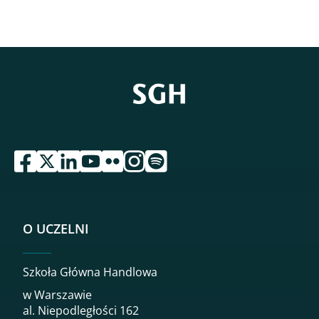
przejdź do serwisu facebook sgh
przejdź do serwisu twitter sgh
przejdź do serwisu linkedin sgh
przejdź do serwisu youtube sgh
przejdź do serwisu flickr sgh
przejdź do serwisu instagram sgh
przejdź do serwisu spotify sgh
O UCZELNI
Szkoła Główna Handlowa
w Warszawie
al. Niepodległości 162