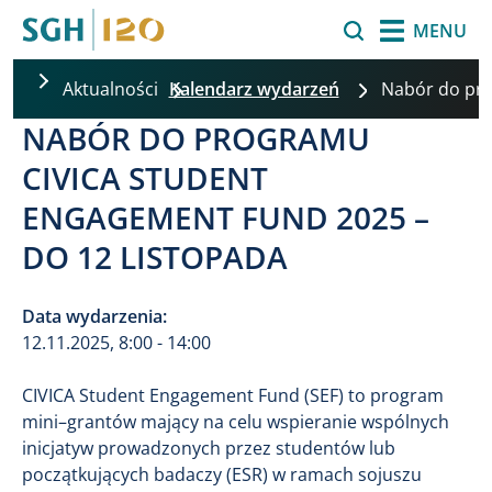
Przejdź do treści
Szukaj
MENU
Aktualności
Kalendarz wydarzeń
Nabór do pr
NABÓR DO PROGRAMU
CIVICA STUDENT
ENGAGEMENT FUND 2025 –
DO 12 LISTOPADA
Data wydarzenia:
12.11.2025, 8:00 - 14:00
CIVICA Student Engagement Fund (SEF) to program
mini–grantów mający na celu wspieranie wspólnych
inicjatyw prowadzonych przez studentów lub
początkujących badaczy (ESR) w ramach sojuszu