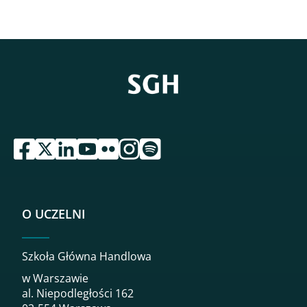
przejdź do serwisu facebook sgh
przejdź do serwisu twitter sgh
przejdź do serwisu linkedin sgh
przejdź do serwisu youtube sgh
przejdź do serwisu flickr sgh
przejdź do serwisu instagram sgh
przejdź do serwisu spotify sgh
O UCZELNI
Szkoła Główna Handlowa
w Warszawie
al. Niepodległości 162