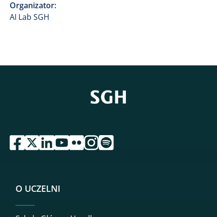
Organizator:
AI Lab SGH
przejdź do serwisu facebook sgh
przejdź do serwisu twitter sgh
przejdź do serwisu linkedin sgh
przejdź do serwisu youtube sgh
przejdź do serwisu flickr sgh
przejdź do serwisu instagram sgh
przejdź do serwisu spotify sgh
O UCZELNI