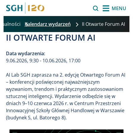
Przejdź do treści
Szukaj
MENU
ktualności
Kalendarz wydarzeń
II Otwarte Forum AI
II OTWARTE FORUM AI
Data wydarzenia:
9.06.2026, 9:30 - 10.06.2026, 17:00
AI Lab SGH zaprasza na 2. edycję Otwartego Forum AI
– konferencji poświęconej najważniejszym
wyzwaniom, trendom i praktycznym zastosowaniom
sztucznej inteligencji. Wydarzenie odbędzie się w
dniach 9–10 czerwca 2026 r. w Centrum Przestrzeni
Innowacyjnej Szkoły Głównej Handlowej w Warszawie
(budynek S, ul. Batorego 8).