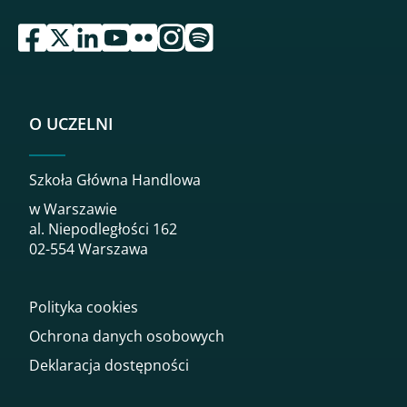
przejdź do serwisu facebook sgh
przejdź do serwisu twitter sgh
przejdź do serwisu linkedin sgh
przejdź do serwisu youtube sgh
przejdź do serwisu flickr sgh
przejdź do serwisu instagram sgh
przejdź do serwisu spotify sgh
O UCZELNI
Szkoła Główna Handlowa
w Warszawie
al. Niepodległości 162
02-554 Warszawa
Polityka cookies
Ochrona danych osobowych
Deklaracja dostępności