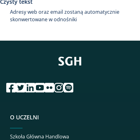
Czysty tekst
Adresy web oraz email zostaną automatycznie
skonwertowane w odnośniki
przejdź do serwisu facebook sgh
przejdź do serwisu twitter sgh
przejdź do serwisu linkedin sgh
przejdź do serwisu youtube sgh
przejdź do serwisu flickr sgh
przejdź do serwisu instagram sgh
przejdź do serwisu spotify sgh
O UCZELNI
Szkoła Główna Handlowa