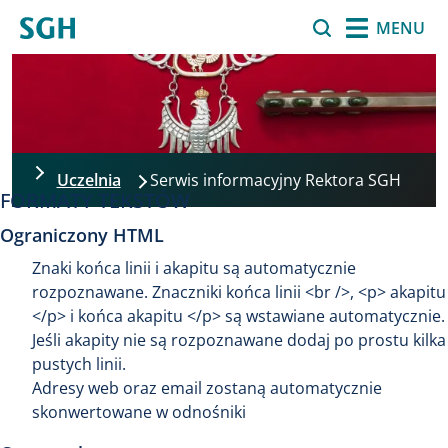
Przejdź do treści
Szukaj
MENU
Uczelnia
Serwis informacyjny Rektora SGH
FORMATY TEKSTÓW
Ograniczony HTML
Znaki końca linii i akapitu są automatycznie
rozpoznawane. Znaczniki końca linii <br />, <p> akapitu
</p> i końca akapitu </p> są wstawiane automatycznie.
Jeśli akapity nie są rozpoznawane dodaj po prostu kilka
pustych linii.
Adresy web oraz email zostaną automatycznie
skonwertowane w odnośniki