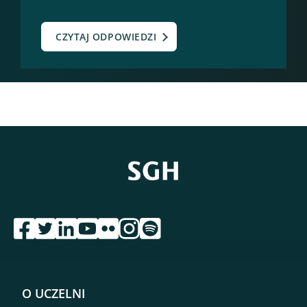
CZYTAJ ODPOWIEDZI
przejdź do serwisu facebook sgh
przejdź do serwisu twitter sgh
przejdź do serwisu linkedin sgh
przejdź do serwisu youtube sgh
przejdź do serwisu flickr sgh
przejdź do serwisu instagram sgh
przejdź do serwisu spotify sgh
O UCZELNI