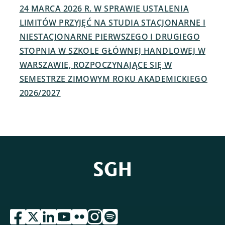
24 MARCA 2026 R. W SPRAWIE USTALENIA
LIMITÓW PRZYJĘĆ NA STUDIA STACJONARNE I
NIESTACJONARNE PIERWSZEGO I DRUGIEGO
STOPNIA W SZKOLE GŁÓWNEJ HANDLOWEJ W
WARSZAWIE, ROZPOCZYNAJĄCE SIĘ W
SEMESTRZE ZIMOWYM ROKU AKADEMICKIEGO
2026/2027
przejdź do serwisu facebook sgh
przejdź do serwisu twitter sgh
przejdź do serwisu linkedin sgh
przejdź do serwisu youtube sgh
przejdź do serwisu flickr sgh
przejdź do serwisu instagram sgh
przejdź do serwisu spotify sgh