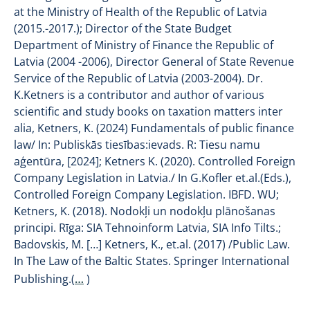
at the Ministry of Health of the Republic of Latvia
(2015.-2017.); Director of the State Budget
Department of Ministry of Finance the Republic of
Latvia (2004 -2006), Director General of State Revenue
Service of the Republic of Latvia (2003-2004). Dr.
K.Ketners is a contributor and author of various
scientific and study books on taxation matters inter
alia, Ketners, K. (2024) Fundamentals of public finance
law/ In: Publiskās tiesības:ievads. R: Tiesu namu
aģentūra, [2024]; Ketners K. (2020). Controlled Foreign
Company Legislation in Latvia./ In G.Kofler et.al.(Eds.),
Controlled Foreign Company Legislation. IBFD. WU;
Ketners, K. (2018). Nodokļi un nodokļu plānošanas
principi. Rīga: SIA Tehnoinform Latvia, SIA Info Tilts.;
Badovskis, M. […] Ketners, K., et.al. (2017) /Public Law.
In The Law of the Baltic States. Springer International
Publishing.(
…
)