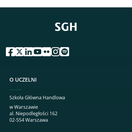
przejdź do serwisu facebook sgh
przejdź do serwisu twitter sgh
przejdź do serwisu linkedin sgh
przejdź do serwisu youtube sgh
przejdź do serwisu flickr sgh
przejdź do serwisu instagram sgh
przejdź do serwisu spotify sgh
O UCZELNI
Szkoła Główna Handlowa
w Warszawie
al. Niepodległości 162
02-554 Warszawa