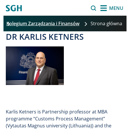
Przejdź do treści
Szukaj
MENU
a
Kolegium Zarządzania i Finansów
Strona główna
DR KARLIS KETNERS
Pomiń filtrowanie
Karlis Ketners is Partnership professor at MBA
programme “Customs Process Management”
(Vytautas Magnus university (Lithuania)) and the