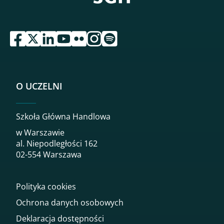
przejdź do serwisu facebook sgh
przejdź do serwisu twitter sgh
przejdź do serwisu linkedin sgh
przejdź do serwisu youtube sgh
przejdź do serwisu flickr sgh
przejdź do serwisu instagram sgh
przejdź do serwisu spotify sgh
O UCZELNI
Szkoła Główna Handlowa
w Warszawie
al. Niepodległości 162
02-554 Warszawa
Polityka cookies
Ochrona danych osobowych
Deklaracja dostępności