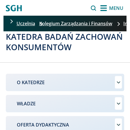
Przejdź do treści
Szukaj
MENU
Uczelnia
Kolegium Zarządzania i Finansów
In
KATEDRA BADAŃ ZACHOWAŃ
Pomiń filtrowanie
KONSUMENTÓW
O KATEDRZE
WŁADZE
OFERTA DYDAKTYCZNA