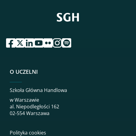
przejdź do serwisu facebook sgh
przejdź do serwisu twitter sgh
przejdź do serwisu linkedin sgh
przejdź do serwisu youtube sgh
przejdź do serwisu flickr sgh
przejdź do serwisu instagram sgh
przejdź do serwisu spotify sgh
O UCZELNI
Szkoła Główna Handlowa
w Warszawie
al. Niepodległości 162
02-554 Warszawa
Polityka cookies