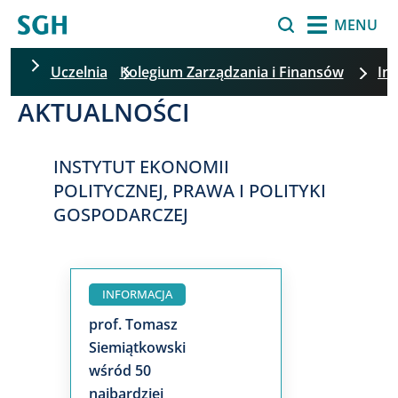
Przejdź do treści
Szukaj
MENU
Uczelnia
Kolegium Zarządzania i Finansów
Ins
AKTUALNOŚCI
INSTYTUT EKONOMII
POLITYCZNEJ, PRAWA I POLITYKI
GOSPODARCZEJ
INFORMACJA
prof. Tomasz
Siemiątkowski
wśród 50
najbardziej