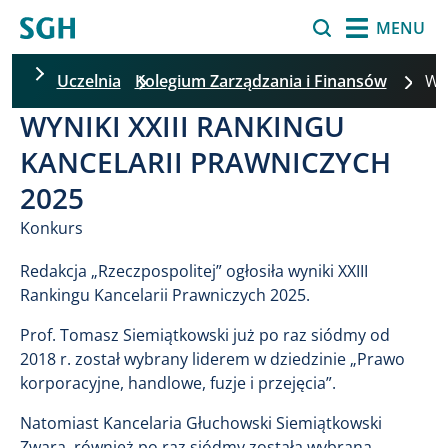
Przejdź do treści
Szukaj
MENU
Uczelnia
Kolegium Zarządzania i Finansów
W
WYNIKI XXIII RANKINGU
Pomiń filtrowanie
KANCELARII PRAWNICZYCH
2025
Konkurs
Redakcja „Rzeczpospolitej” ogłosiła wyniki XXIII
Rankingu Kancelarii Prawniczych 2025.
Prof. Tomasz Siemiątkowski już po raz siódmy od
2018 r. został wybrany liderem w dziedzinie „Prawo
korporacyjne, handlowe, fuzje i przejęcia”.
Natomiast Kancelaria Głuchowski Siemiątkowski
Zwara, również po raz siódmy została wybrana