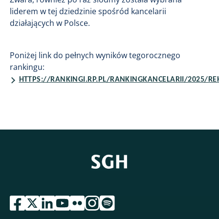
liderem w tej dziedzinie spośród kancelarii
działających w Polsce.
Poniżej link do pełnych wyników tegorocznego
rankingu:
HTTPS://RANKINGI.RP.PL/RANKINGKANCELARII/2025/R
przejdź do serwisu facebook sgh
przejdź do serwisu twitter sgh
przejdź do serwisu linkedin sgh
przejdź do serwisu youtube sgh
przejdź do serwisu flickr sgh
przejdź do serwisu instagram sgh
przejdź do serwisu spotify sgh