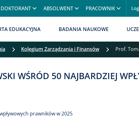
Przejdź do treści
DOKTORANT
ABSOLWENT
PRACOWNIK
Lo
RTA EDUKACYJNA
BADANIA NAUKOWE
UCZE
nia
Kolegium Zarządzania i Finansów
prof. To
Pomiń filtrowanie
WSKI WŚRÓD 50 NAJBARDZIEJ 
ej wpływowych prawników w 2025