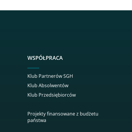
sgh
r sgh
nkedin sgh
su youtube sgh
rwisu flickr sgh
o serwisu instagram sgh
dź do serwisu spotify sgh
WSPÓŁPRACA
Klub Partnerów SGH
Klub Absolwentów
Klub Przedsiębiorców
Projekty finansowane z budżetu
państwa