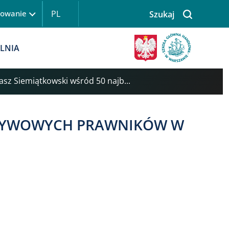
PL
gowanie
Szukaj
LNIA
masz Siemiątkowski wśród 50 najb...
WPŁYWOWYCH PRAWNIKÓW W