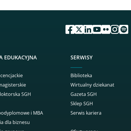
przejdź do serwisu facebook 
przejdź do serwisu twitte
przejdź do serwisu li
przejdź do serwi
przejdź do se
przejdź d
przej
A EDUKACYJNA
SERWISY
icencjackie
Biblioteka
magisterskie
Wirtualny dziekanat
doktorska SGH
Gazeta SGH
Sklep SGH
 podyplomowe i MBA
Serwis kariera
ia dla biznesu