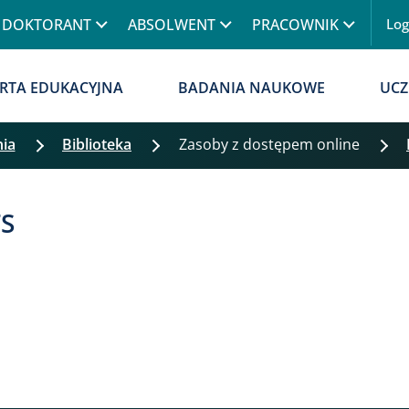
Przejdź do treści
DOKTORANT
ABSOLWENT
PRACOWNIK
Lo
Menu
RTA EDUKACYJNA
BADANIA NAUKOWE
UCZ
nia
Biblioteka
Zasoby z dostępem online
S