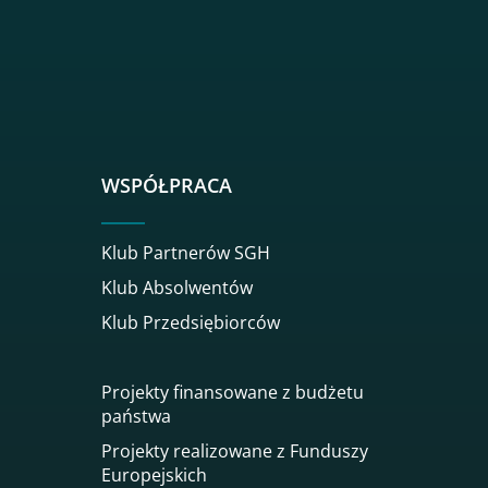
sgh
r sgh
nkedin sgh
su youtube sgh
rwisu flickr sgh
o serwisu instagram sgh
dź do serwisu spotify sgh
WSPÓŁPRACA
Klub Partnerów SGH
Klub Absolwentów
Klub Przedsiębiorców
Projekty finansowane z budżetu
państwa
Projekty realizowane z Funduszy
Europejskich