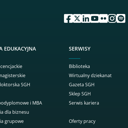
przejdź do serwisu facebook 
przejdź do serwisu twitte
przejdź do serwisu li
przejdź do serwi
przejdź do se
przejdź d
przej
A EDUKACYJNA
SERWISY
icencjackie
Biblioteka
magisterskie
Wirtualny dziekanat
doktorska SGH
Gazeta SGH
Sklep SGH
 podyplomowe i MBA
Serwis kariera
ia dla biznesu
ia grupowe
Oferty pracy