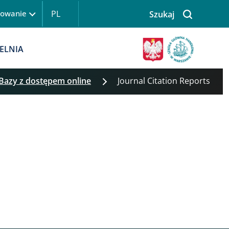
PL
gowanie
Szukaj
 logowanie
Obraz
ELNIA
Bazy z dostępem online
Journal Citation Reports