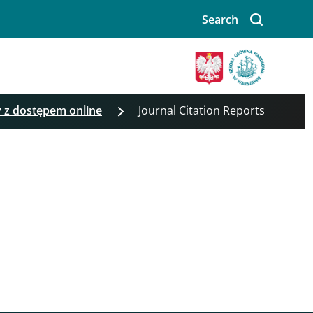
Search
Image
 z dostępem online
Journal Citation Reports