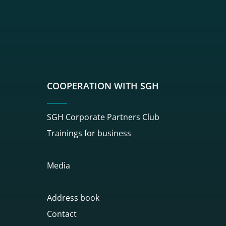
sgh
r sgh
nkedin sgh
su youtube sgh
rwisu flickr sgh
o serwisu instagram sgh
dź do serwisu spotify sgh
COOPERATION WITH SGH
SGH Corporate Partners Club
Trainings for business
Media
Address book
Contact