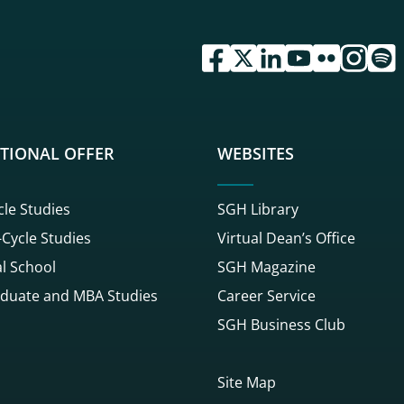
przejdź do serwisu facebook 
przejdź do serwisu twitte
przejdź do serwisu li
przejdź do serwi
przejdź do se
przejdź d
przej
TIONAL OFFER
WEBSITES
cle Studies
SGH Library
Cycle Studies
Virtual Dean’s Office
l School
SGH Magazine
duate and MBA Studies
Career Service
SGH Business Club
Site Map