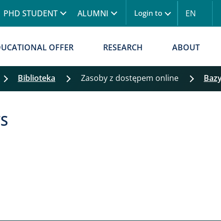
Skip to main content
PHD STUDENT
ALUMNI
EN
Login to
Menu logowanie
DUCATIONAL OFFER
RESEARCH
ABOUT
Biblioteka
Zasoby z dostępem online
Bazy
S