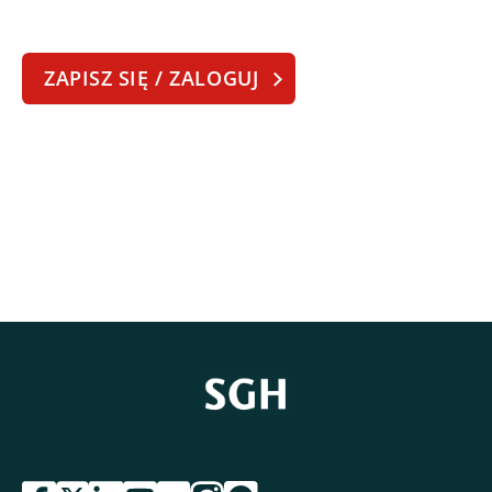
ZAPISZ SIĘ / ZALOGUJ
przejdź do serwisu facebook sgh
przejdź do serwisu twitter sgh
przejdź do serwisu linkedin sgh
przejdź do serwisu youtube sgh
przejdź do serwisu flickr sgh
przejdź do serwisu instagram sgh
przejdź do serwisu spotify sgh