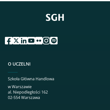
przejdź do serwisu facebook sgh
przejdź do serwisu twitter sgh
przejdź do serwisu linkedin sgh
przejdź do serwisu youtube sgh
przejdź do serwisu flickr sgh
przejdź do serwisu instagram sgh
przejdź do serwisu spotify sgh
O UCZELNI
Szkoła Główna Handlowa
w Warszawie
al. Niepodległości 162
02-554 Warszawa