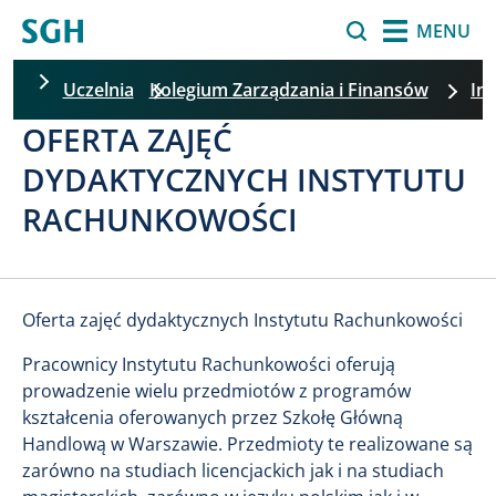
Przejdź do treści
Szukaj
MENU
Uczelnia
Kolegium Zarządzania i Finansów
In
OFERTA ZAJĘĆ
Pomiń filtrowanie
DYDAKTYCZNYCH INSTYTUTU
RACHUNKOWOŚCI
Oferta zajęć dydaktycznych Instytutu Rachunkowości
Pracownicy Instytutu Rachunkowości oferują
prowadzenie wielu przedmiotów z programów
kształcenia oferowanych przez Szkołę Główną
Handlową w Warszawie. Przedmioty te realizowane są
zarówno na studiach licencjackich​ jak i na studiach