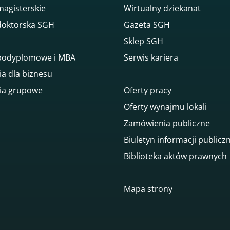
magisterskie
Wirtualny dziekanat
doktorska SGH
Gazeta SGH
Sklep SGH
 podyplomowe i MBA
Serwis kariera
ia dla biznesu
ia grupowe
Oferty pracy
Oferty wynajmu lokali
Zamówienia publiczne
Biuletyn informacji publicz
Biblioteka aktów prawnych
Mapa strony