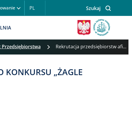
PL
gowanie
Szukaj
LNIA
t Przedsiębiorstwa
Rekrutacja przedsiębiorstw afi...
DO KONKURSU „ŻAGLE