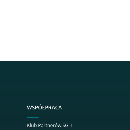
sgh
r sgh
nkedin sgh
su youtube sgh
rwisu flickr sgh
o serwisu instagram sgh
dź do serwisu spotify sgh
WSPÓŁPRACA
Klub Partnerów SGH