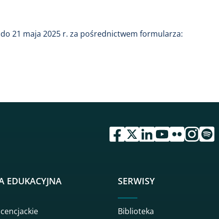
do 21 maja 2025 r. za pośrednictwem formularza:
przejdź do serwisu facebook 
przejdź do serwisu twitte
przejdź do serwisu li
przejdź do serwi
przejdź do se
przejdź d
przej
A EDUKACYJNA
SERWISY
icencjackie
Biblioteka