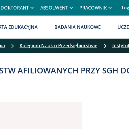
Przejdź do treści
DOKTORANT
ABSOLWENT
PRACOWNIK
Lo
RTA EDUKACYJNA
BADANIA NAUKOWE
UCZE
nia
Kolegium Nauk o Przedsiębiorstwie
Instytu
Pomiń filtrowanie
RSTW AFILIOWANYCH PRZY SGH 