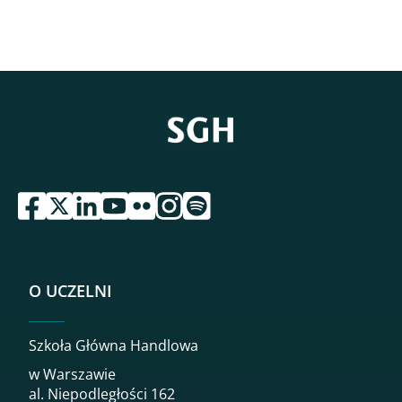
przejdź do serwisu facebook sgh
przejdź do serwisu twitter sgh
przejdź do serwisu linkedin sgh
przejdź do serwisu youtube sgh
przejdź do serwisu flickr sgh
przejdź do serwisu instagram sgh
przejdź do serwisu spotify sgh
O UCZELNI
Szkoła Główna Handlowa
w Warszawie
al. Niepodległości 162