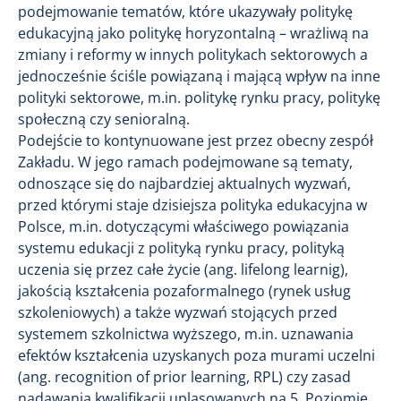
podejmowanie tematów, które ukazywały politykę
edukacyjną jako politykę horyzontalną – wrażliwą na
zmiany i reformy w innych politykach sektorowych a
jednocześnie ściśle powiązaną i mającą wpływ na inne
polityki sektorowe, m.in. politykę rynku pracy, politykę
społeczną czy senioralną.
Podejście to kontynuowane jest przez obecny zespół
Zakładu. W jego ramach podejmowane są tematy,
odnoszące się do najbardziej aktualnych wyzwań,
przed którymi staje dzisiejsza polityka edukacyjna w
Polsce, m.in. dotyczącymi właściwego powiązania
systemu edukacji z polityką rynku pracy, polityką
uczenia się przez całe życie (ang. lifelong learnig),
jakością kształcenia pozaformalnego (rynek usług
szkoleniowych) a także wyzwań stojących przed
systemem szkolnictwa wyższego, m.in. uznawania
efektów kształcenia uzyskanych poza murami uczelni
(ang. recognition of prior learning, RPL) czy zasad
nadawania kwalifikacji uplasowanych na 5. Poziomie