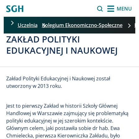
Przejdź do treści
Szukaj
MENU
Uczelnia
Kolegium Ekonomiczno-Społeczne
I
ZAKŁAD POLITYKI
Pomiń filtrowanie
EDUKACYJNEJ I NAUKOWEJ
Zakład Polityki Edukacyjnej i Naukowej został
utworzony w 2013 roku.
Jest to pierwszy Zakład w historii Szkoły Głównej
Handlowej w Warszawie zajmujący się problematyką
polityki edukacyjnej w jej szerokim kontekście.
Głównym celem, jaki postawiła sobie dr hab. Ewa
Chmielecka, pierwsza Kierowniczka Zakładu, było