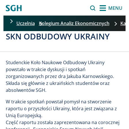
Przejdź do treści
Szukaj
MENU
Uczelnia
Kolegium Analiz Ekonomicznych
Kat
SKN ODBUDOWY UKRAINY
Pomiń filtrowanie
Studenckie Koło Naukowe Odbudowy Ukrainy
powstało w trakcie dyskusji i spotkań
zorganizowanych przez dra Jakuba Karnowskiego.
Składa się głównie z ukraińskich studentów oraz
absolwentów SGH.
W trakcie spotkań powstał pomysł na stworzenie
raportu o przyszłości Ukrainy, która jest związana z
Unią Europejską.
Część raportu została zaprezentowana na corocznej