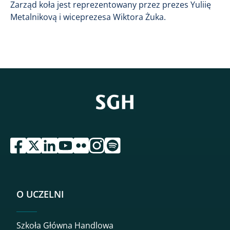
Zarząd koła jest reprezentowany przez prezes Yuliię
Metalnikovą i wiceprezesa Wiktora Żuka.
przejdź do serwisu facebook sgh
przejdź do serwisu twitter sgh
przejdź do serwisu linkedin sgh
przejdź do serwisu youtube sgh
przejdź do serwisu flickr sgh
przejdź do serwisu instagram sgh
przejdź do serwisu spotify sgh
O UCZELNI
Szkoła Główna Handlowa