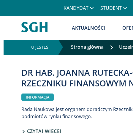
KANDYDAT
STUDENT
AKTUALNOŚCI
OFE
Strona główna
Uczel
DR HAB. JOANNA RUTECKA
RZECZNIKU FINANSOWYM N
INFORMACJA
Rada Naukowa jest organem doradczym Rzecznika
podmiotów rynku finansowego.
CZYTAJ WIĘCEJ