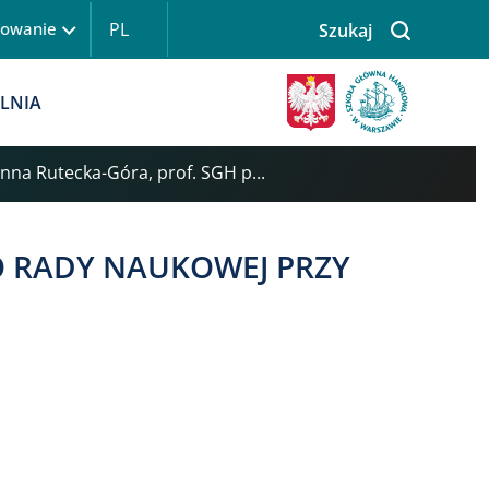
PL
gowanie
Szukaj
LNIA
oanna Rutecka-Góra, prof. SGH p...
O RADY NAUKOWEJ PRZY