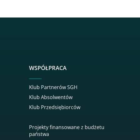
sgh
r sgh
nkedin sgh
su youtube sgh
rwisu flickr sgh
o serwisu instagram sgh
dź do serwisu spotify sgh
WSPÓŁPRACA
Klub Partnerów SGH
Klub Absolwentów
Klub Przedsiębiorców
Projekty finansowane z budżetu
państwa