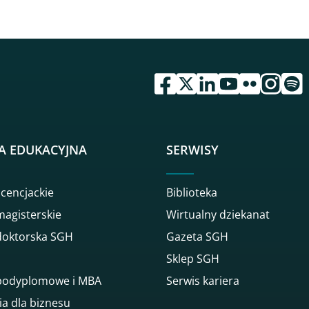
przejdź do serwisu facebook 
przejdź do serwisu twitte
przejdź do serwisu li
przejdź do serwi
przejdź do se
przejdź d
przej
A EDUKACYJNA
SERWISY
icencjackie
Biblioteka
magisterskie
Wirtualny dziekanat
doktorska SGH
Gazeta SGH
Sklep SGH
 podyplomowe i MBA
Serwis kariera
ia dla biznesu