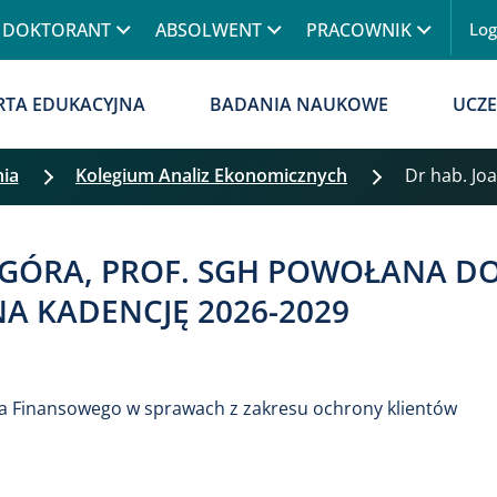
Przejdź do treści
DOKTORANT
ABSOLWENT
PRACOWNIK
Lo
RTA EDUKACYJNA
BADANIA NAUKOWE
UCZE
nia
Kolegium Analiz Ekonomicznych
Dr hab. J
Pomiń filtrowanie
-GÓRA, PROF. SGH POWOŁANA D
A KADENCJĘ 2026-2029
 Finansowego w sprawach z zakresu ochrony klientów