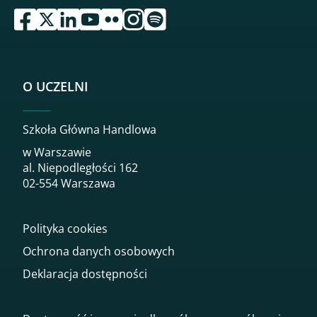
przejdź do serwisu facebook sgh
przejdź do serwisu twitter sgh
przejdź do serwisu linkedin sgh
przejdź do serwisu youtube sgh
przejdź do serwisu flickr sgh
przejdź do serwisu instagram sgh
przejdź do serwisu spotify sgh
O UCZELNI
Szkoła Główna Handlowa
w Warszawie
al. Niepodległości 162
02-554 Warszawa
Polityka cookies
Ochrona danych osobowych
Deklaracja dostępności