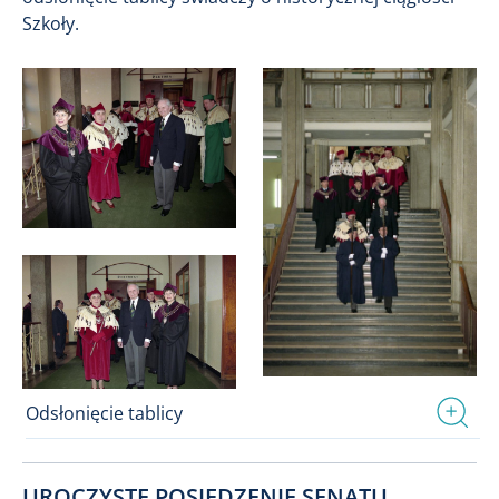
Szkoły.
Odsłonięcie tablicy
UROCZYSTE POSIEDZENIE SENATU