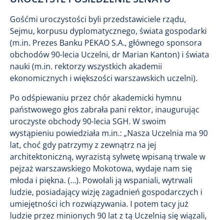
Gośćmi uroczystości byli przedstawiciele rządu,
Sejmu, korpusu dyplomatycznego, świata gospodarki
(m.in. Prezes Banku PEKAO S.A., głównego sponsora
obchodów 90-lecia Uczelni, dr Marian Kanton) i świata
nauki (m.in. rektorzy wszystkich akademii
ekonomicznych i większości warszawskich uczelni).
Po odśpiewaniu przez chór akademicki hymnu
państwowego głos zabrała pani rektor, inaugurując
uroczyste obchody 90-lecia SGH. W swoim
wystąpieniu powiedziała m.in.: „Nasza Uczelnia ma 90
lat, choć gdy patrzymy z zewnątrz na jej
architektoniczną, wyrazistą sylwetę wpisaną trwale w
pejzaż warszawskiego Mokotowa, wydaje nam się
młoda i piękna. (…). Powołali ją wspaniali, wytrwali
ludzie, posiadający wizję zagadnień gospodarczych i
umiejętności ich rozwiązywania. I potem tacy już
ludzie przez minionych 90 lat z tą Uczelnią się wiązali,