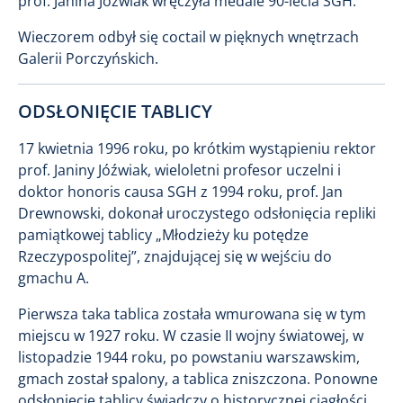
prof. Janina Jóźwiak wręczyła medale 90-lecia SGH.
Wieczorem odbył się coctail w pięknych wnętrzach
Galerii Porczyńskich.
ODSŁONIĘCIE TABLICY
17 kwietnia 1996 roku, po krótkim wystąpieniu rektor
prof. Janiny Jóźwiak, wieloletni profesor uczelni i
doktor honoris causa SGH z 1994 roku, prof. Jan
Drewnowski, dokonał uroczystego odsłonięcia repliki
pamiątkowej tablicy „Młodzieży ku potędze
Rzeczypospolitej”, znajdującej się w wejściu do
gmachu A.
Pierwsza taka tablica została wmurowana się w tym
miejscu w 1927 roku. W czasie II wojny światowej, w
listopadzie 1944 roku, po powstaniu warszawskim,
gmach został spalony, a tablica zniszczona. Ponowne
odsłonięcie tablicy świadczy o historycznej ciągłości