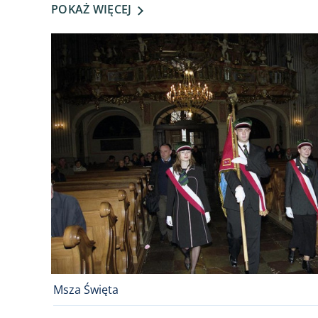
POKAŻ WIĘCEJ
Msza Święta