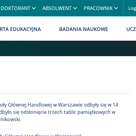
Przejdź do treści
DOKTORANT
ABSOLWENT
PRACOWNIK
Lo
Menu
RTA EDUKACYJNA
BADANIA NAUKOWE
UCZ
koły Głównej Handlowej w Warszawie odbyły się w 14
było się odsłonięcie trzech tablic pamiątkowych w
dnikowski.