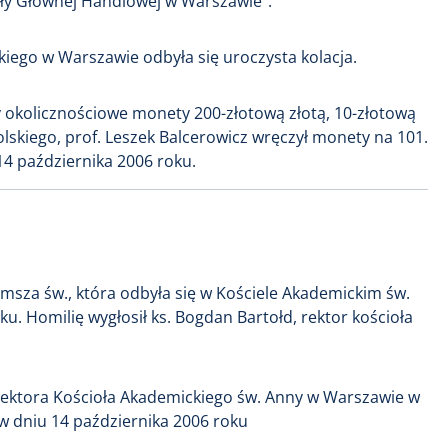
oły Głównej Handlowej w Warszawie”.
ego w Warszawie odbyła się uroczysta kolacja.
zy okolicznościowe monety 200-złotową złotą, 10-złotową
skiego, prof. Leszek Balcerowicz wręczył monety na 101.
14 października 2006 roku.
 msza św., która odbyła się w Kościele Akademickim św.
. Homilię wygłosił ks. Bogdan Bartołd, rektor kościoła
Rektora Kościoła Akademickiego św. Anny w Warszawie w
 w dniu 14 października 2006 roku