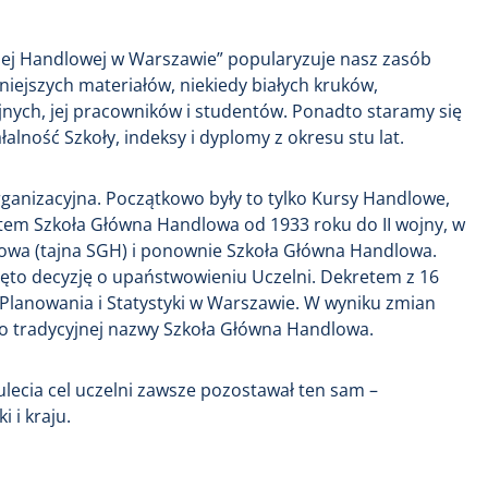
nej Handlowej w Warszawie” popularyzuje nasz zasób
niejszych materiałów, niekiedy białych kruków,
jnych, jej pracowników i studentów. Ponadto staramy się
lność Szkoły, indeksy i dyplomy z okresu stu lat.
rganizacyjna. Początkowo były to tylko Kursy Handlowe,
tem Szkoła Główna Handlowa od 1933 roku do II wojny, w
dlowa (tajna SGH) i ponownie Szkoła Główna Handlowa.
jęto decyzję o upaństwowieniu Uczelni. Dekretem z 16
 Planowania i Statystyki w Warszawie. W wyniku zmian
do tradycyjnej nazwy Szkoła Główna Handlowa.
lecia cel uczelni zawsze pozostawał ten sam –
 i kraju.