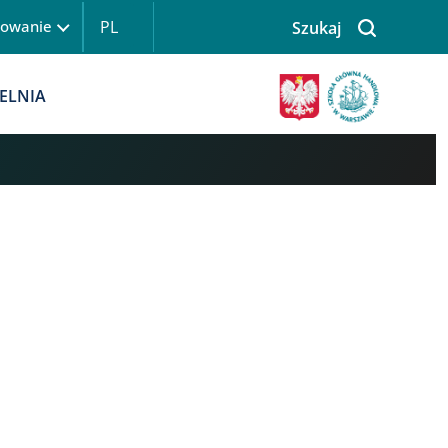
PL
gowanie
Szukaj
 logowanie
Obraz
ELNIA