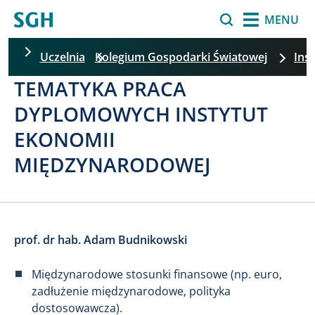
Przejdź do treści
Szukaj
MENU
Uczelnia
Kolegium Gospodarki Światowej
Ins
TEMATYKA PRACA
Pomiń filtrowanie
DYPLOMOWYCH INSTYTUT
EKONOMII
MIĘDZYNARODOWEJ
prof. dr hab. Adam Budnikowski
Międzynarodowe stosunki finansowe (np. euro,
zadłużenie międzynarodowe, polityka
dostosowawcza).