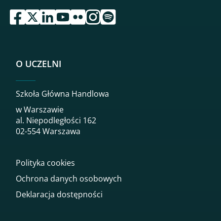
przejdź do serwisu facebook sgh
przejdź do serwisu twitter sgh
przejdź do serwisu linkedin sgh
przejdź do serwisu youtube sgh
przejdź do serwisu flickr sgh
przejdź do serwisu instagram sgh
przejdź do serwisu spotify sgh
O UCZELNI
Szkoła Główna Handlowa
w Warszawie
al. Niepodległości 162
02-554 Warszawa
Polityka cookies
Ochrona danych osobowych
Deklaracja dostępności