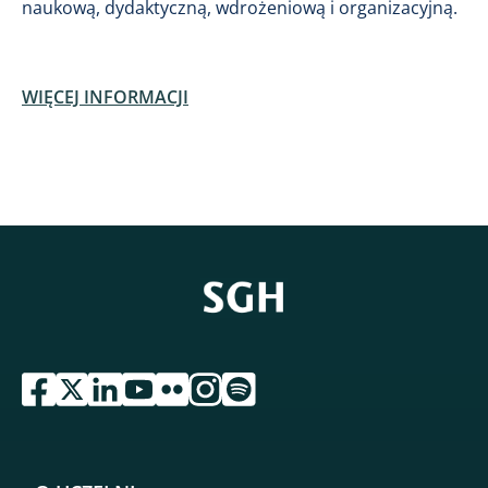
naukową, dydaktyczną, wdrożeniową i organizacyjną.
WIĘCEJ INFORMACJI
przejdź do serwisu facebook sgh
przejdź do serwisu twitter sgh
przejdź do serwisu linkedin sgh
przejdź do serwisu youtube sgh
przejdź do serwisu flickr sgh
przejdź do serwisu instagram sgh
przejdź do serwisu spotify sgh