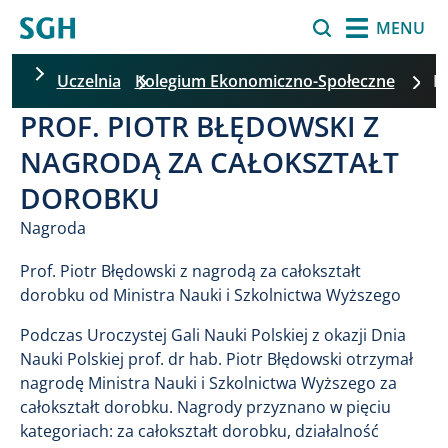
Przejdź do treści
Szukaj
MENU
Uczelnia
Kolegium Ekonomiczno-Społeczne
PROF. PIOTR BŁĘDOWSKI Z
Pomiń filtrowanie
NAGRODĄ ZA CAŁOKSZTAŁT
DOROBKU
Nagroda
Prof. Piotr Błędowski z nagrodą za całokształt
dorobku od Ministra Nauki i Szkolnictwa Wyższego
Podczas Uroczystej Gali Nauki Polskiej z okazji Dnia
Nauki Polskiej prof. dr hab. Piotr Błędowski otrzymał
nagrodę Ministra Nauki i Szkolnictwa Wyższego za
całokształt dorobku. Nagrody przyznano w pięciu
kategoriach: za całokształt dorobku, działalność