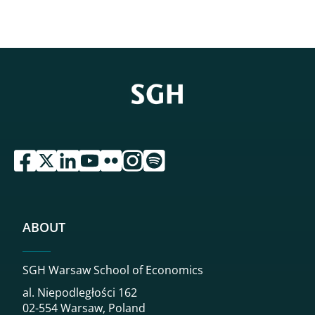
przejdź do serwisu facebook sgh
przejdź do serwisu twitter sgh
przejdź do serwisu linkedin sgh
przejdź do serwisu youtube sgh
przejdź do serwisu flickr sgh
przejdź do serwisu instagram sgh
przejdź do serwisu spotify sgh
ABOUT
SGH Warsaw School of Economics
al. Niepodległości 162
02-554 Warsaw, Poland