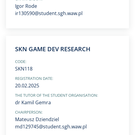
Igor Rode
ir130590@student.sgh.waw.pl
SKN GAME DEV RESEARCH
CODE:
SKN118
REGISTRATION DATE:
20.02.2025
THE TUTOR OF THE STUDENT ORGANISATION:
dr Kamil Gemra
CHAIRPERSON:
Mateusz Dziendziel
md129745@student.sgh.waw.pl