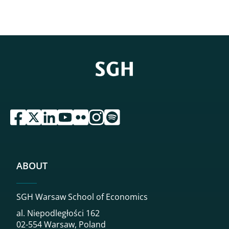
przejdź do serwisu facebook sgh
przejdź do serwisu twitter sgh
przejdź do serwisu linkedin sgh
przejdź do serwisu youtube sgh
przejdź do serwisu flickr sgh
przejdź do serwisu instagram sgh
przejdź do serwisu spotify sgh
ABOUT
SGH Warsaw School of Economics
al. Niepodległości 162
02-554 Warsaw, Poland