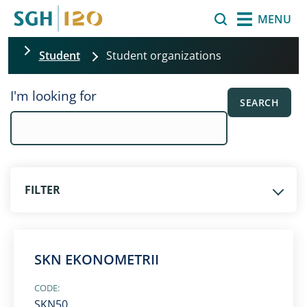
Skip to main content
Search
MENU
Student
Student organizations
Skip filters
I'm looking for
SEARCH
FILTER
SKN EKONOMETRII
CODE:
SKN50