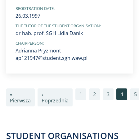
REGISTRATION DATE:
26.03.1997
THE TUTOR OF THE STUDENT ORGANISATION:
dr hab. prof. SGH Lidia Danik
CHAIRPERSON:
Adrianna Pryzmont
ap121947@student.sgh.waw.pl
Pagination
«
‹
1
2
3
4
5
First page
Previous page
Pierwsza
Poprzednia
STUDENT ORGANISATIONS