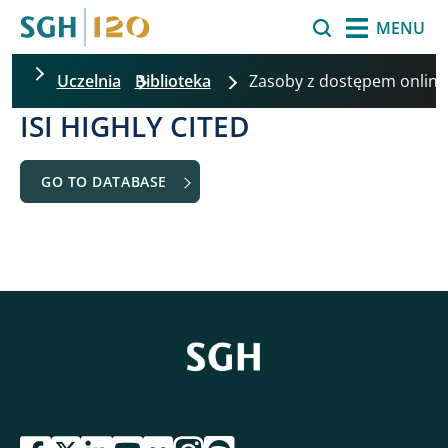
Skip to main content
Search
MENU
Uczelnia
Biblioteka
Zasoby z dostępem onlin
ISI HIGHLY CITED
GO TO DATABASE
przejdź do serwisu facebook sgh
przejdź do serwisu twitter sgh
przejdź do serwisu linkedin sgh
przejdź do serwisu youtube sgh
przejdź do serwisu flickr sgh
przejdź do serwisu instagram sgh
przejdź do serwisu spotify sgh