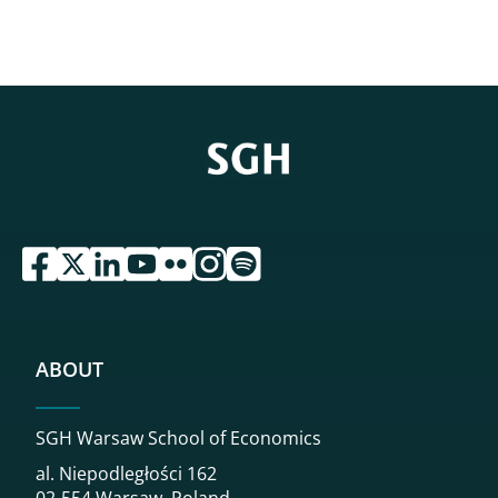
przejdź do serwisu facebook sgh
przejdź do serwisu twitter sgh
przejdź do serwisu linkedin sgh
przejdź do serwisu youtube sgh
przejdź do serwisu flickr sgh
przejdź do serwisu instagram sgh
przejdź do serwisu spotify sgh
ABOUT
SGH Warsaw School of Economics
al. Niepodległości 162
02-554 Warsaw, Poland