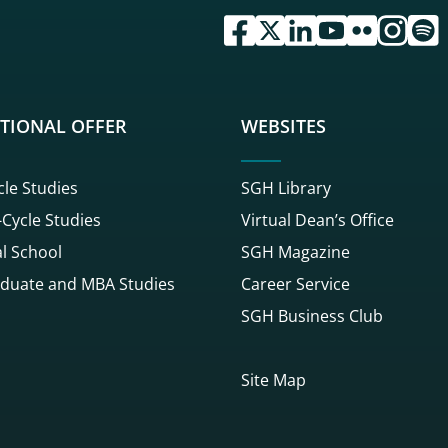
przejdź do serwisu facebook 
przejdź do serwisu twitte
przejdź do serwisu li
przejdź do serwi
przejdź do se
przejdź d
przej
TIONAL OFFER
WEBSITES
cle Studies
SGH Library
Cycle Studies
Virtual Dean’s Office
l School
SGH Magazine
duate and MBA Studies
Career Service
SGH Business Club
Site Map