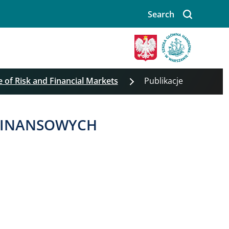
Search
e of Risk and Financial Markets
Publikacje
 FINANSOWYCH