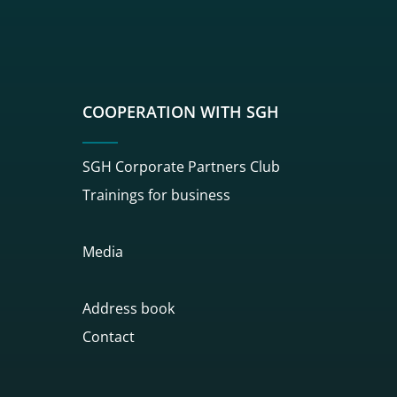
sgh
r sgh
nkedin sgh
su youtube sgh
rwisu flickr sgh
o serwisu instagram sgh
dź do serwisu spotify sgh
COOPERATION WITH SGH
SGH Corporate Partners Club
Trainings for business
Media
Address book
Contact