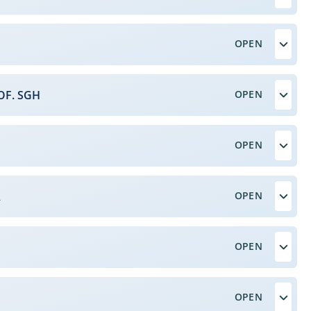
OF. SGH
A