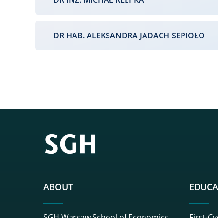
DR INŻ. MICHAŁ KLEPKA
DR HAB. ALEKSANDRA JADACH-SEPIOŁO
ABOUT
EDUCA
SGH Warsaw School of Economics
First-Cy