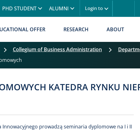
Skip to main content
PHD STUDENT
ALUMNI
Login to
UCATIONAL OFFER
RESEARCH
ABOUT
Collegium of Business Administration
Departme
plomowych
Skip filters
LOMOWYCH KATEDRA RYNKU NIER
 Innowacyjnego prowadzą seminaria dyplomowe na I i II