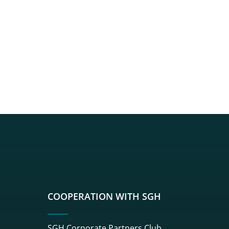
sgh
r sgh
nkedin sgh
su youtube sgh
rwisu flickr sgh
o serwisu instagram sgh
dź do serwisu spotify sgh
COOPERATION WITH SGH
SGH Corporate Partners Club