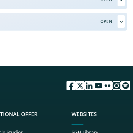
przejdź do serwisu facebook 
przejdź do serwisu twitte
przejdź do serwisu li
przejdź do serwi
przejdź do se
przejdź d
przej
TIONAL OFFER
WEBSITES
cle Studies
SGH Library